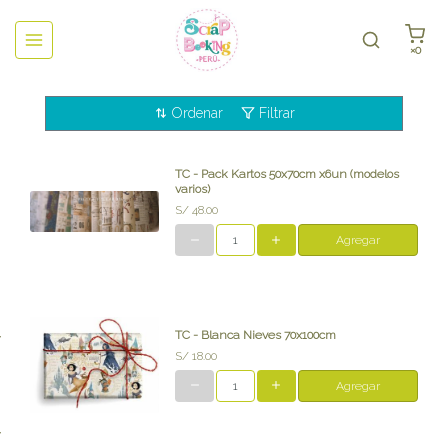
×0
Ordenar
Filtrar
TC - Pack Kartos 50x70cm x6un (modelos
varios)
S/ 48.00
Agregar
TC - Blanca Nieves 70x100cm
S/ 18.00
Agregar